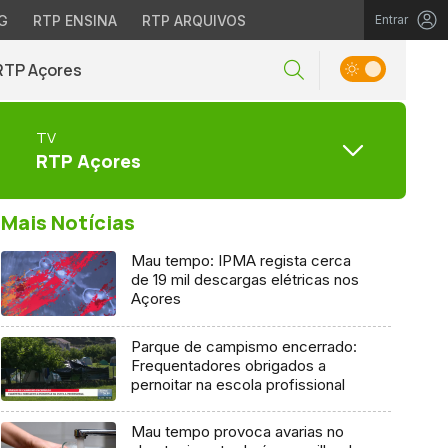
G
RTP ENSINA
RTP ARQUIVOS
Entrar
RTP Açores
TV
RTP Açores
Mais Notícias
Mau tempo: IPMA regista cerca
de 19 mil descargas elétricas nos
Açores
Parque de campismo encerrado:
Frequentadores obrigados a
pernoitar na escola profissional
Mau tempo provoca avarias no