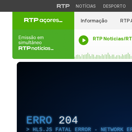
NOTÍCIAS
DESPORTO
Informação
RTP 
RTP Noticias/R
ERRO
204
HLS.JS FATAL ERROR - NETWORK E