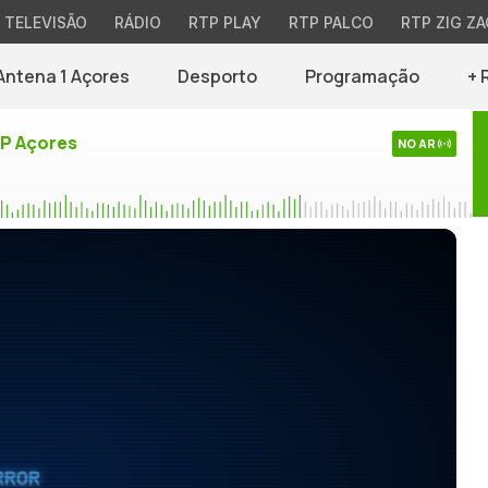
TELEVISÃO
RÁDIO
RTP PLAY
RTP PALCO
RTP ZIG ZA
Antena 1 Açores
Desporto
Programação
+ 
TP Açores
NO AR
RROR