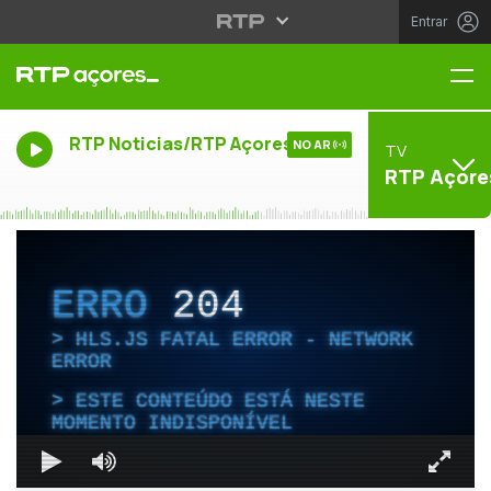
Entrar
Me
RTP Noticias/RTP Açores
NO AR
TV
RTP Açore
ERRO
204
HLS.JS FATAL ERROR - NETWORK
ERROR
ESTE CONTEÚDO ESTÁ NESTE
MOMENTO INDISPONÍVEL