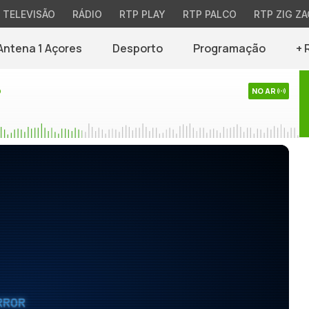
TELEVISÃO
RÁDIO
RTP PLAY
RTP PALCO
RTP ZIG ZA
Antena 1 Açores
Desporto
Programação
+ 
o
NO AR
RROR