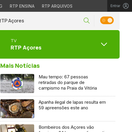
G
RTP ENSINA
RTP ARQUIVOS
Entrar
RTP Açores
TV
RTP Açores
Mais Notícias
Mau tempo: 67 pessoas
retiradas do parque de
campismo na Praia da Vitória
Apanha ilegal de lapas resulta em
59 apreensões este ano
Bombeiros dos Açores vão