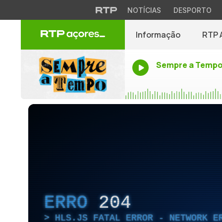
NOTÍCIAS
DESPORTO
Informação
RTP 
Sempre a Temp
ERRO
204
HLS.JS FATAL ERROR - NETWORK E