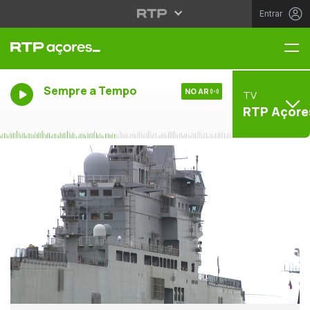
Entrar
Me
Sempre a Tempo
NO AR
TV
RTP Açore