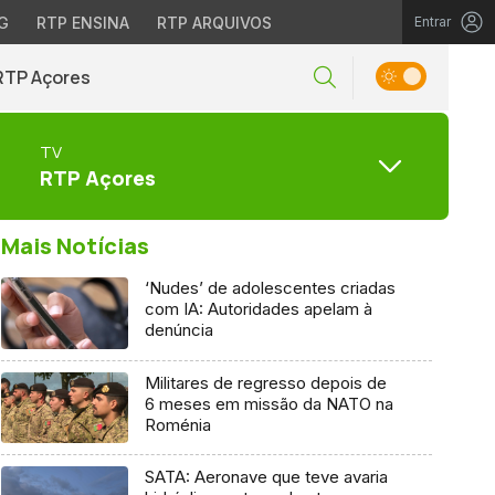
G
RTP ENSINA
RTP ARQUIVOS
Entrar
RTP Açores
TV
RTP Açores
Mais Notícias
‘Nudes’ de adolescentes criadas
com IA: Autoridades apelam à
denúncia
Militares de regresso depois de
6 meses em missão da NATO na
Roménia
SATA: Aeronave que teve avaria