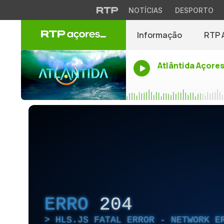
NOTÍCIAS
DESPORTO
Informação
RTP 
Atlântida Açore
ERRO
204
HLS.JS FATAL ERROR - NETWORK E