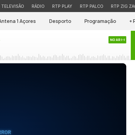
TELEVISÃO
RÁDIO
RTP PLAY
RTP PALCO
RTP ZIG ZA
Antena 1 Açores
Desporto
Programação
+ 
s
NO AR
RROR