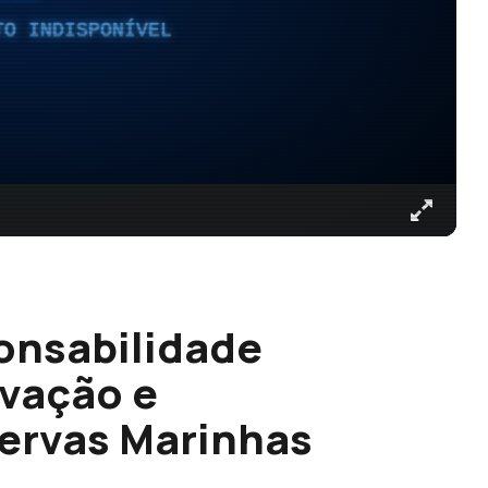
TO INDISPONÍVEL
onsabilidade
rvação e
servas Marinhas