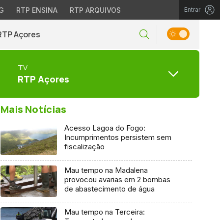
G
RTP ENSINA
RTP ARQUIVOS
Entrar
RTP Açores
TV
RTP Açores
Mais Notícias
Acesso Lagoa do Fogo:
Incumprimentos persistem sem
fiscalização
Mau tempo na Madalena
provocou avarias em 2 bombas
de abastecimento de água
Mau tempo na Terceira: