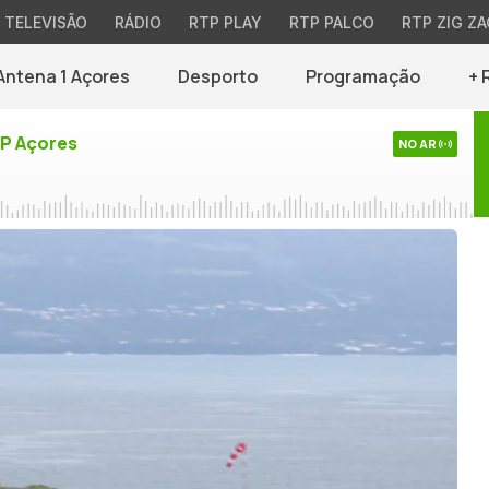
TELEVISÃO
RÁDIO
RTP PLAY
RTP PALCO
RTP ZIG ZA
Antena 1 Açores
Desporto
Programação
+ 
TP Açores
NO AR