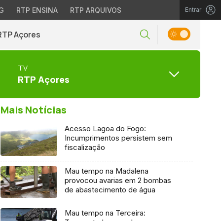
G
RTP ENSINA
RTP ARQUIVOS
Entrar
RTP Açores
TV
RTP Açores
Mais Notícias
Acesso Lagoa do Fogo:
Incumprimentos persistem sem
fiscalização
Mau tempo na Madalena
provocou avarias em 2 bombas
de abastecimento de água
Mau tempo na Terceira: