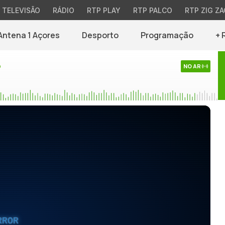
TELEVISÃO
RÁDIO
RTP PLAY
RTP PALCO
RTP ZIG ZA
Antena 1 Açores
Desporto
Programação
+ 
o
NO AR
RROR