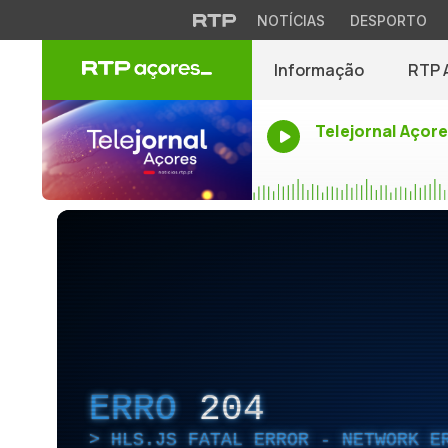
NOTÍCIAS
DESPORTO
Informação
RTP 
Telejornal Açor
ERRO
204
HLS.JS FATAL ERROR - NETWORK E