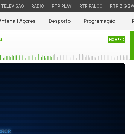
TELEVISÃO
RÁDIO
RTP PLAY
RTP PALCO
RTP ZIG ZA
Antena 1 Açores
Desporto
Programação
+ 
es
NO AR
RROR