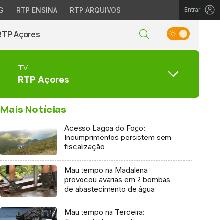
G
RTP ENSINA
RTP ARQUIVOS
Entrar
RTP Açores
TV
RTP Açores
Mais Notícias
Acesso Lagoa do Fogo:
Incumprimentos persistem sem
fiscalização
Mau tempo na Madalena
provocou avarias em 2 bombas
de abastecimento de água
Mau tempo na Terceira: