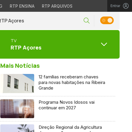
G
RTP ENSINA
RTP ARQUIVOS
Entrar
RTP Açores
TV
RTP Açores
Mais Notícias
12 famílias receberam chaves
para novas habitações na Ribeira
Grande
Programa Novos Idosos vai
continuar em 2027
Direção Regional da Agricultura