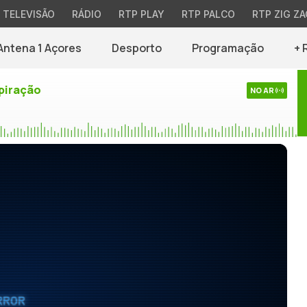
TELEVISÃO
RÁDIO
RTP PLAY
RTP PALCO
RTP ZIG ZA
Antena 1 Açores
Desporto
Programação
+ 
piração
NO AR
RROR