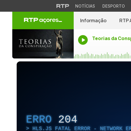
NOTÍCIAS
DESPORTO
Informação
RTP 
Teorias da Cons
ERRO
204
HLS.JS FATAL ERROR - NETWORK E