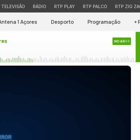
TELEVISÃO
RÁDIO
RTP PLAY
RTP PALCO
RTP ZIG ZA
Antena 1 Açores
Desporto
Programação
+ 
res
NO AR
RROR