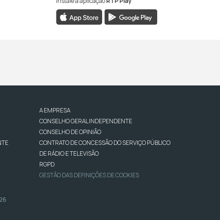
Instale a aplicação
RTP Play
A EMPRESA
CONSELHO GERAL INDEPENDENTE
CONSELHO DE OPINIÃO
NTE
CONTRATO DE CONCESSÃO DO SERVIÇO PÚBLICO
DE RÁDIO E TELEVISÃO
RGPD
GESTÃO DAS DEFINIÇÕES DE COOKIES
026