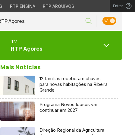
G
RTP ENSINA
RTP ARQUIVOS
Entrar
RTP Açores
TV
RTP Açores
Mais Notícias
12 famílias receberam chaves
para novas habitações na Ribeira
Grande
Programa Novos Idosos vai
continuar em 2027
Direção Regional da Agricultura