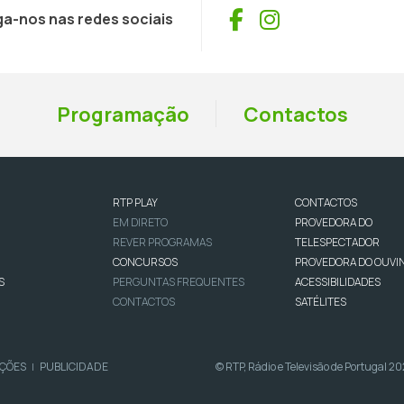
Facebook
Instagram
ga-nos nas redes sociais
Programação
Contactos
RTP PLAY
CONTACTOS
EM DIRETO
PROVEDORA DO
REVER PROGRAMAS
TELESPECTADOR
CONCURSOS
PROVEDORA DO OUVI
S
PERGUNTAS FREQUENTES
ACESSIBILIDADES
CONTACTOS
SATÉLITES
IÇÕES
PUBLICIDADE
© RTP, Rádio e Televisão de Portugal 2
|