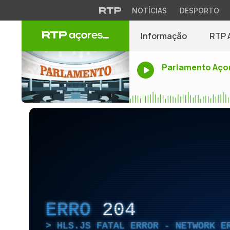
NOTÍCIAS
DESPORTO
Informação
RTP 
Parlamento Aço
ERRO
204
HLS.JS FATAL ERROR - NETWORK E