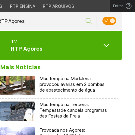
G
RTP ENSINA
RTP ARQUIVOS
Entrar
RTP Açores
TV
RTP Açores
Mais Notícias
Mau tempo na Madalena
provocou avarias em 2 bombas
de abastecimento de água
Mau tempo na Terceira:
Tempestade cancela programas
das Festas da Praia
Trovoada nos Açores: