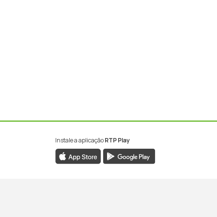
Instale a aplicação
RTP Play