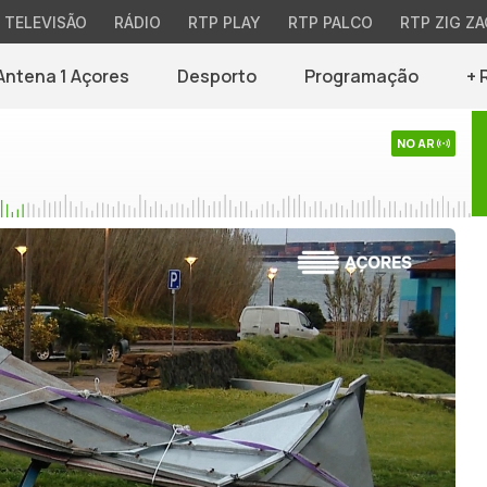
TELEVISÃO
RÁDIO
RTP PLAY
RTP PALCO
RTP ZIG ZA
Antena 1 Açores
Desporto
Programação
+ 
NO AR