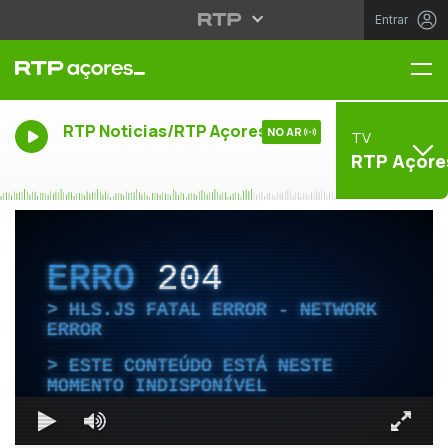
Entrar
Me
RTP Noticias/RTP Açores
NO AR
TV
RTP Açore
ERRO
204
HLS.JS FATAL ERROR - NETWORK
ERROR
ESTE CONTEÚDO ESTÁ NESTE
MOMENTO INDISPONÍVEL