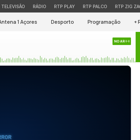
TELEVISÃO
RÁDIO
RTP PLAY
RTP PALCO
RTP ZIG ZA
Antena 1 Açores
Desporto
Programação
+ 
NO AR
RROR