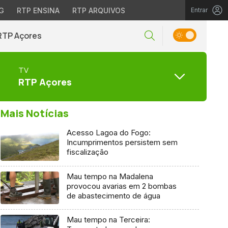
G
RTP ENSINA
RTP ARQUIVOS
Entrar
RTP Açores
TV
RTP Açores
Mais Notícias
Acesso Lagoa do Fogo:
Incumprimentos persistem sem
fiscalização
Mau tempo na Madalena
provocou avarias em 2 bombas
de abastecimento de água
Mau tempo na Terceira: