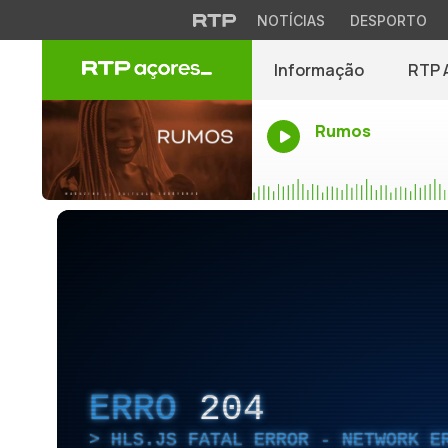
NOTÍCIAS
DESPORTO
Informação
RTP 
Rumos
ERRO
204
HLS.JS FATAL ERROR - NETWORK E