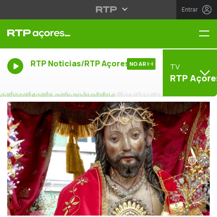
Entrar
Me
RTP Noticias/RTP Açores
NO AR
TV
RTP Açore