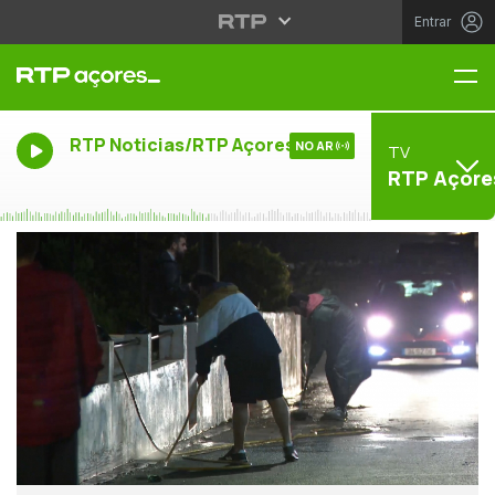
Entrar
Me
RTP Noticias/RTP Açores
NO AR
TV
RTP Açore