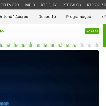
TELEVISÃO
RÁDIO
RTP PLAY
RTP PALCO
RTP ZIG ZA
Antena 1 Açores
Desporto
Programação
+ 
io
NO AR
RROR