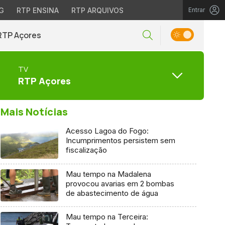
G
RTP ENSINA
RTP ARQUIVOS
Entrar
RTP Açores
TV
RTP Açores
Mais Notícias
Acesso Lagoa do Fogo:
Incumprimentos persistem sem
fiscalização
Mau tempo na Madalena
provocou avarias em 2 bombas
de abastecimento de água
Mau tempo na Terceira: