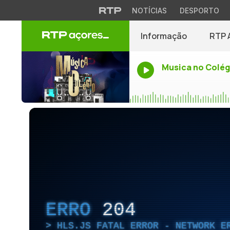
NOTÍCIAS
DESPORTO
Informação
RTP 
Musica no Colég
ERRO
204
HLS.JS FATAL ERROR - NETWORK E