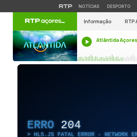
NOTÍCIAS
DESPORTO
Informação
RTP 
Atlântida Açore
ERRO
204
HLS.JS FATAL ERROR - NETWORK E