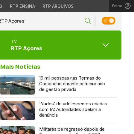
G
RTP ENSINA
RTP ARQUIVOS
Entrar
RTP Açores
TV
RTP Açores
Mais Notícias
19 mil pessoas nas Termas do
Carapacho durante primeiro ano
de gestão privada
‘Nudes’ de adolescentes criadas
com IA: Autoridades apelam à
denúncia
Militares de regresso depois de