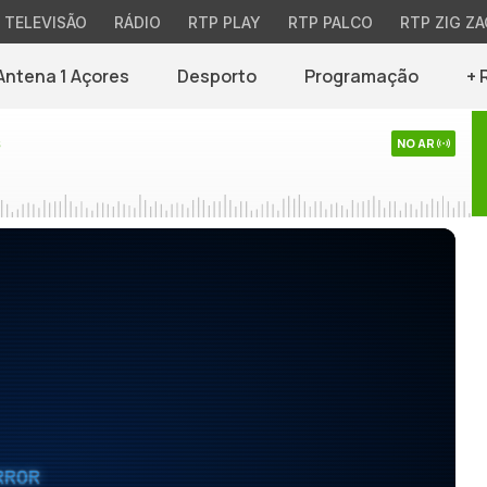
TELEVISÃO
RÁDIO
RTP PLAY
RTP PALCO
RTP ZIG ZA
Antena 1 Açores
Desporto
Programação
+ 
s
NO AR
RROR