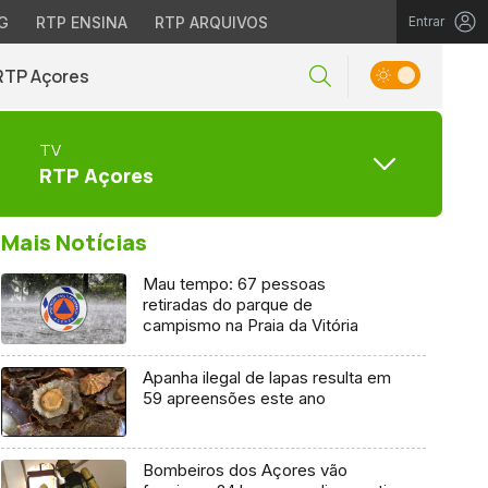
G
RTP ENSINA
RTP ARQUIVOS
Entrar
RTP Açores
TV
RTP Açores
Mais Notícias
Mau tempo: 67 pessoas
retiradas do parque de
campismo na Praia da Vitória
Apanha ilegal de lapas resulta em
59 apreensões este ano
Bombeiros dos Açores vão