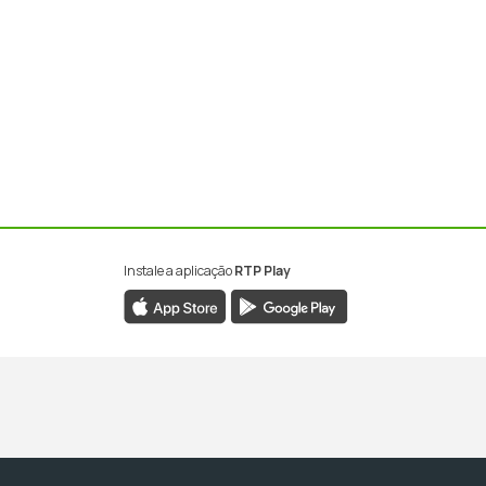
Instale a aplicação
RTP Play