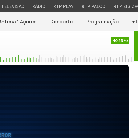
TELEVISÃO
RÁDIO
RTP PLAY
RTP PALCO
RTP ZIG ZA
Antena 1 Açores
Desporto
Programação
+ 
o
NO AR
RROR