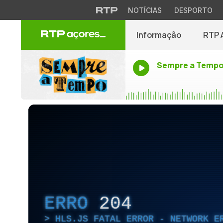
NOTÍCIAS
DESPORTO
Informação
RTP 
Sempre a Temp
ERRO
204
HLS.JS FATAL ERROR - NETWORK E