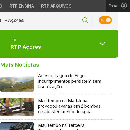
G
RTP ENSINA
RTP ARQUIVOS
Entrar
RTP Açores
TV
RTP Açores
Mais Notícias
Acesso Lagoa do Fogo:
Incumprimentos persistem sem
fiscalização
Mau tempo na Madalena
provocou avarias em 2 bombas
de abastecimento de água
Mau tempo na Terceira: