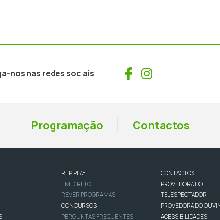
Facebook
Instagram
ga-nos nas redes sociais
Programação
Contactos
RTP PLAY
CONTACTOS
EM DIRETO
PROVEDORA DO
REVER PROGRAMAS
TELESPECTADOR
CONCURSOS
PROVEDORA DO OUVI
S
PERGUNTAS FREQUENTES
ACESSIBILIDADES