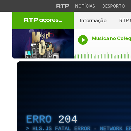
NOTÍCIAS
DESPORTO
Informação
RTP 
Musica no Colég
ERRO
204
HLS.JS FATAL ERROR - NETWORK E