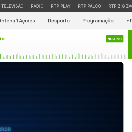
TELEVISÃO
RÁDIO
RTP PLAY
RTP PALCO
RTP ZIG ZA
Antena 1 Açores
Desporto
Programação
+ 
io
NO AR
RROR