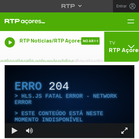
Entrar
Me
RTP Noticias/RTP Açores
NO AR
TV
RTP Açore
ERRO
204
HLS.JS FATAL ERROR - NETWORK
ERROR
ESTE CONTEÚDO ESTÁ NESTE
MOMENTO INDISPONÍVEL