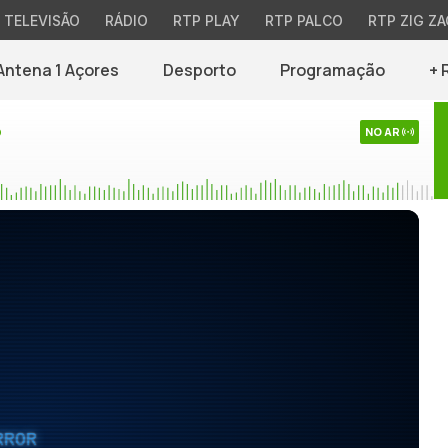
TELEVISÃO
RÁDIO
RTP PLAY
RTP PALCO
RTP ZIG ZA
Antena 1 Açores
Desporto
Programação
+ 
o
NO AR
RROR