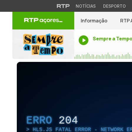
NOTÍCIAS
DESPORTO
Informação
RTP 
Sempre a Temp
ERRO
204
HLS.JS FATAL ERROR - NETWORK E