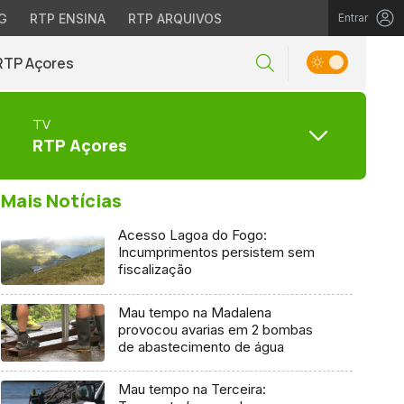
G
RTP ENSINA
RTP ARQUIVOS
Entrar
RTP Açores
TV
RTP Açores
Mais Notícias
Acesso Lagoa do Fogo:
Incumprimentos persistem sem
fiscalização
Mau tempo na Madalena
provocou avarias em 2 bombas
de abastecimento de água
Mau tempo na Terceira: