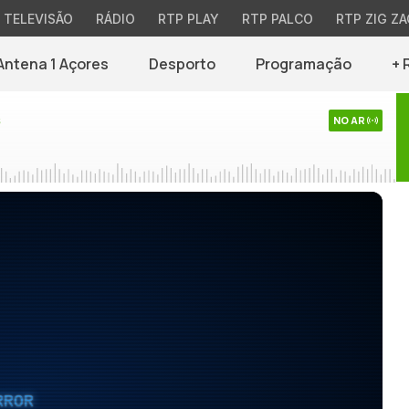
TELEVISÃO
RÁDIO
RTP PLAY
RTP PALCO
RTP ZIG ZA
Antena 1 Açores
Desporto
Programação
+ 
s
NO AR
RROR