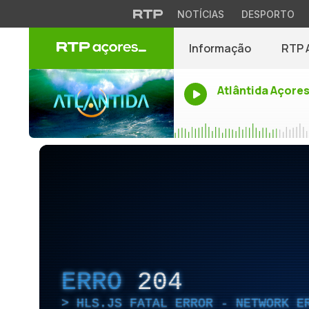
NOTÍCIAS
DESPORTO
Informação
RTP 
Atlântida Açore
ERRO
204
HLS.JS FATAL ERROR - NETWORK E