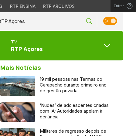
G
RTP ENSINA
RTP ARQUIVOS
Entrar
RTP Açores
TV
RTP Açores
Mais Notícias
19 mil pessoas nas Termas do
Carapacho durante primeiro ano
de gestão privada
‘Nudes’ de adolescentes criadas
com IA: Autoridades apelam à
denúncia
Militares de regresso depois de