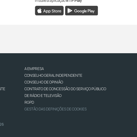
Instale a aplicação
RTP Play
A EMPRESA
CONSELHO GERAL INDEPENDENTE
CONSELHO DE OPINIÃO
NTE
CONTRATO DE CONCESSÃO DO SERVIÇO PÚBLICO
DE RÁDIO E TELEVISÃO
RGPD
GESTÃO DAS DEFINIÇÕES DE COOKIES
026