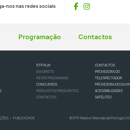
Facebook
Instagram
ga-nos nas redes sociais
Programação
Contactos
RTP PLAY
CONTACTOS
EM DIRETO
PROVEDORA DO
REVER PROGRAMAS
TELESPECTADOR
CONCURSOS
PROVEDORA DO OUVI
S
PERGUNTAS FREQUENTES
ACESSIBILIDADES
CONTACTOS
SATÉLITES
IÇÕES
PUBLICIDADE
© RTP, Rádio e Televisão de Portugal 2
|