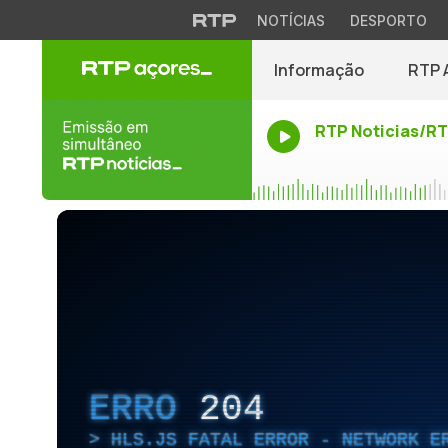
NOTÍCIAS
DESPORTO
Informação
RTP 
RTP Noticias/R
ERRO
204
HLS.JS FATAL ERROR - NETWORK E