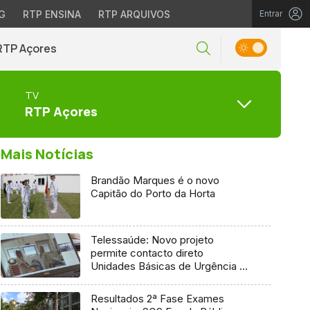
G
RTP ENSINA
RTP ARQUIVOS
Entrar
RTP Açores
TV
RTP Açores
Mais Notícias
Brandão Marques é o novo
Capitão do Porto da Horta
Telessaúde: Novo projeto
permite contacto direto
Unidades Básicas de Urgência e
médico regulador
Resultados 2ª Fase Exames