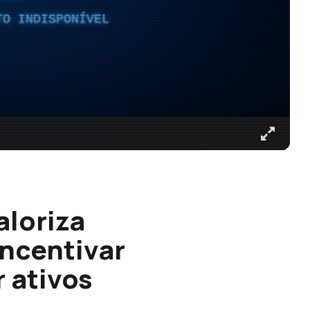
TO INDISPONÍVEL
aloriza
incentivar
r ativos