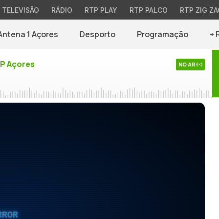
TELEVISÃO
RÁDIO
RTP PLAY
RTP PALCO
RTP ZIG ZA
Antena 1 Açores
Desporto
Programação
+ 
TP Açores
NO AR
RROR