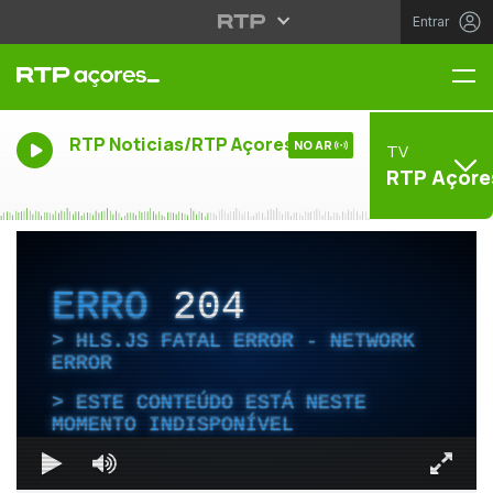
Entrar
Me
RTP Noticias/RTP Açores
NO AR
TV
RTP Açore
ERRO
204
HLS.JS FATAL ERROR - NETWORK
ERROR
ESTE CONTEÚDO ESTÁ NESTE
MOMENTO INDISPONÍVEL