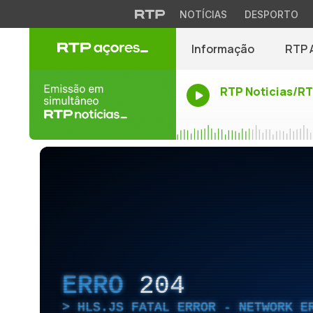
NOTÍCIAS
DESPORTO
Informação
RTP 
RTP Noticias/R
ERRO
204
HLS.JS FATAL ERROR - NETWORK E