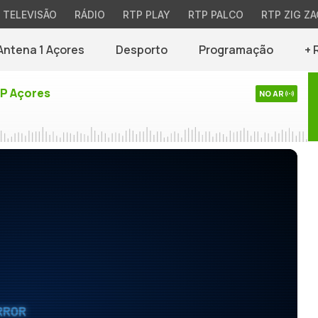
TELEVISÃO
RÁDIO
RTP PLAY
RTP PALCO
RTP ZIG ZA
Antena 1 Açores
Desporto
Programação
+ 
TP Açores
NO AR
RROR