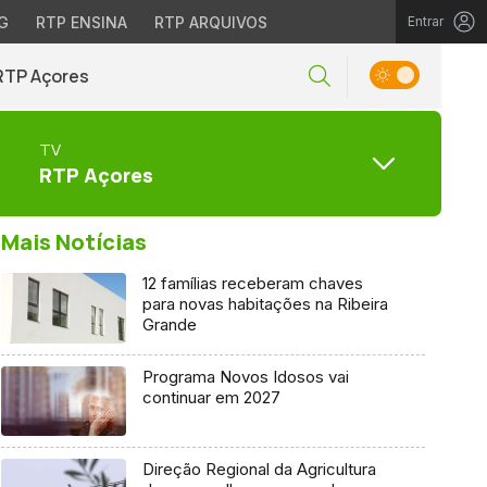
G
RTP ENSINA
RTP ARQUIVOS
Entrar
RTP Açores
TV
RTP Açores
Mais Notícias
12 famílias receberam chaves
para novas habitações na Ribeira
Grande
Programa Novos Idosos vai
continuar em 2027
Direção Regional da Agricultura