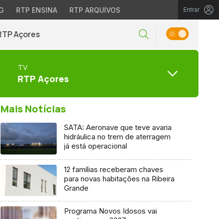
G
RTP ENSINA
RTP ARQUIVOS
Entrar
RTP Açores
TV
RTP Açores
Mais Notícias
SATA: Aeronave que teve avaria
hidráulica no trem de aterragem
já está operacional
12 famílias receberam chaves
para novas habitações na Ribeira
Grande
Programa Novos Idosos vai