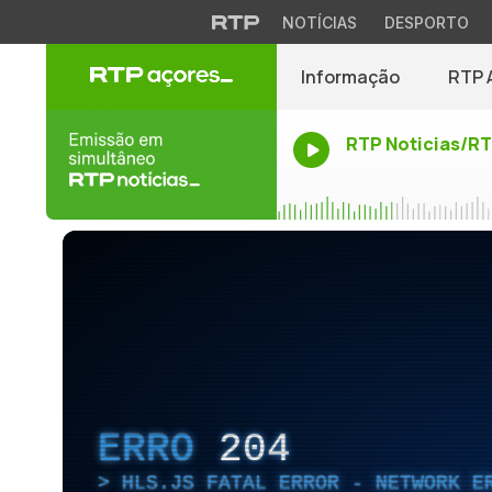
NOTÍCIAS
DESPORTO
Informação
RTP 
RTP Noticias/R
ERRO
204
HLS.JS FATAL ERROR - NETWORK E