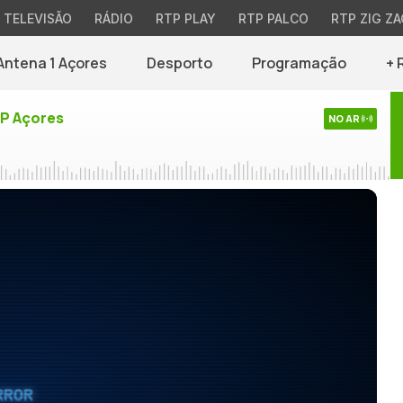
TELEVISÃO
RÁDIO
RTP PLAY
RTP PALCO
RTP ZIG ZA
Antena 1 Açores
Desporto
Programação
+ 
TP Açores
NO AR
RROR