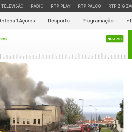
TELEVISÃO
RÁDIO
RTP PLAY
RTP PALCO
RTP ZIG ZA
Antena 1 Açores
Desporto
Programação
+ 
res
NO AR