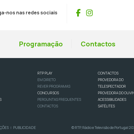
Facebook
Instagram
ga-nos nas redes sociais
Programação
Contactos
RTP PLAY
CONTACTOS
EM DIRETO
PROVEDORA DO
REVER PROGRAMAS
TELESPECTADOR
CONCURSOS
PROVEDORA DO OUVI
S
PERGUNTAS FREQUENTES
ACESSIBILIDADES
CONTACTOS
SATÉLITES
IÇÕES
PUBLICIDADE
© RTP, Rádio e Televisão de Portugal 2
|