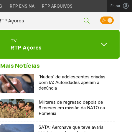
G
RTP ENSINA
RTP ARQUIVOS
Entrar
RTP Açores
TV
RTP Açores
Mais Notícias
‘Nudes’ de adolescentes criadas
com IA: Autoridades apelam à
denúncia
Militares de regresso depois de
6 meses em missão da NATO na
Roménia
SATA: Aeronave que teve avaria