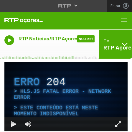
Entrar
Me
RTP Noticias/RTP Açores
NO AR
TV
RTP Açore
ERRO
204
HLS.JS FATAL ERROR - NETWORK
ERROR
ESTE CONTEÚDO ESTÁ NESTE
MOMENTO INDISPONÍVEL