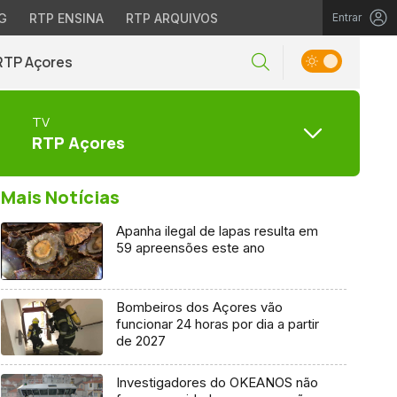
G
RTP ENSINA
RTP ARQUIVOS
Entrar
RTP Açores
TV
RTP Açores
Mais Notícias
Apanha ilegal de lapas resulta em
59 apreensões este ano
Bombeiros dos Açores vão
funcionar 24 horas por dia a partir
de 2027
Investigadores do OKEANOS não