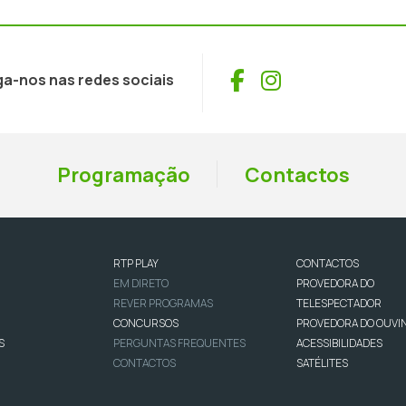
Facebook
Instagram
ga-nos nas redes sociais
Programação
Contactos
RTP PLAY
CONTACTOS
EM DIRETO
PROVEDORA DO
REVER PROGRAMAS
TELESPECTADOR
CONCURSOS
PROVEDORA DO OUVI
S
PERGUNTAS FREQUENTES
ACESSIBILIDADES
CONTACTOS
SATÉLITES