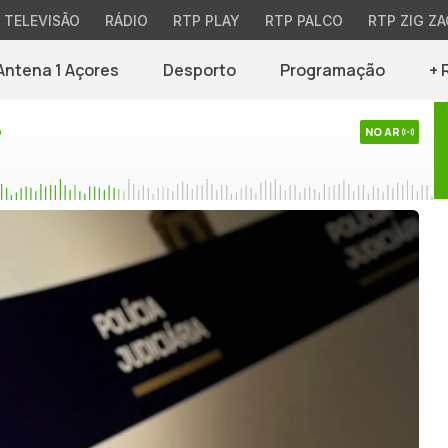
TELEVISÃO
RÁDIO
RTP PLAY
RTP PALCO
RTP ZIG ZA
Antena 1 Açores
Desporto
Programação
+ 
o
NO AR