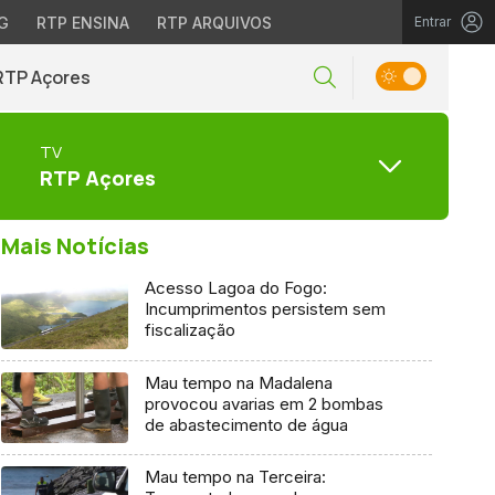
G
RTP ENSINA
RTP ARQUIVOS
Entrar
RTP Açores
TV
RTP Açores
Mais Notícias
Acesso Lagoa do Fogo:
Incumprimentos persistem sem
fiscalização
Mau tempo na Madalena
provocou avarias em 2 bombas
de abastecimento de água
Mau tempo na Terceira: