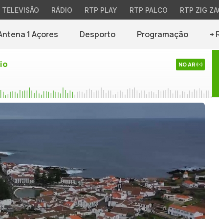
TELEVISÃO
RÁDIO
RTP PLAY
RTP PALCO
RTP ZIG ZA
Antena 1 Açores
Desporto
Programação
+ 
io
NO AR