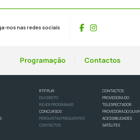
Facebook
Instagram
ga-nos nas redes sociais
Programação
Contactos
RTP PLAY
CONTACTOS
EM DIRETO
PROVEDORA DO
REVER PROGRAMAS
TELESPECTADOR
CONCURSOS
PROVEDORA DO OUVI
S
PERGUNTAS FREQUENTES
ACESSIBILIDADES
CONTACTOS
SATÉLITES