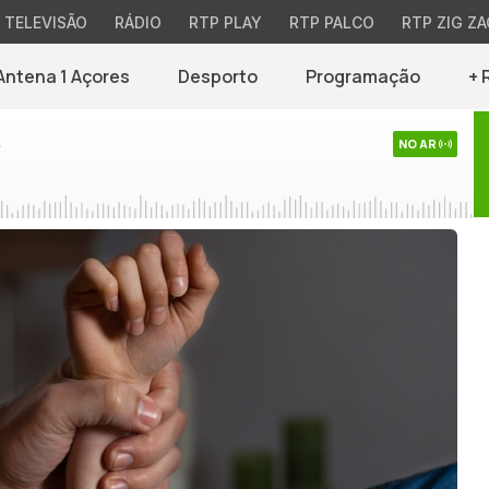
TELEVISÃO
RÁDIO
RTP PLAY
RTP PALCO
RTP ZIG ZA
Antena 1 Açores
Desporto
Programação
+ 
s
NO AR