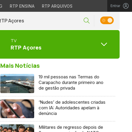
G
RTP ENSINA
RTP ARQUIVOS
Entrar
RTP Açores
TV
RTP Açores
Mais Notícias
19 mil pessoas nas Termas do
Carapacho durante primeiro ano
de gestão privada
‘Nudes’ de adolescentes criadas
com IA: Autoridades apelam à
denúncia
Militares de regresso depois de