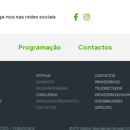
Facebook
Instagram
ga-nos nas redes sociais
Programação
Contactos
RTP PLAY
CONTACTOS
EM DIRETO
PROVEDORA DO
REVER PROGRAMAS
TELESPECTADOR
CONCURSOS
PROVEDORA DO OUVI
S
PERGUNTAS FREQUENTES
ACESSIBILIDADES
CONTACTOS
SATÉLITES
IÇÕES
PUBLICIDADE
© RTP, Rádio e Televisão de Portugal 2
|