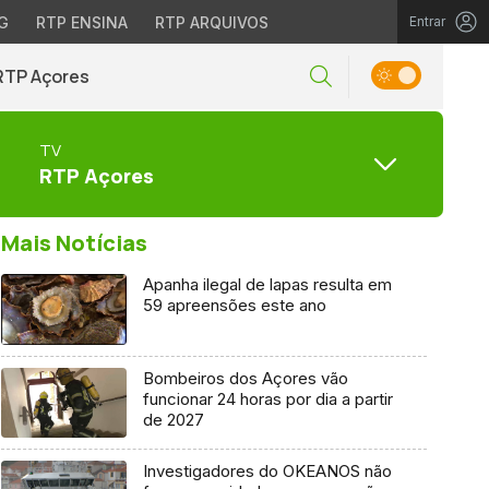
G
RTP ENSINA
RTP ARQUIVOS
Entrar
RTP Açores
TV
RTP Açores
Mais Notícias
Apanha ilegal de lapas resulta em
59 apreensões este ano
Bombeiros dos Açores vão
funcionar 24 horas por dia a partir
de 2027
Investigadores do OKEANOS não