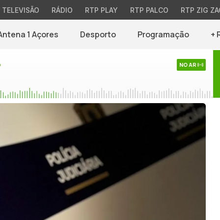
TELEVISÃO
RÁDIO
RTP PLAY
RTP PALCO
RTP ZIG ZA
Antena 1 Açores
Desporto
Programação
+ 
o
NO AR