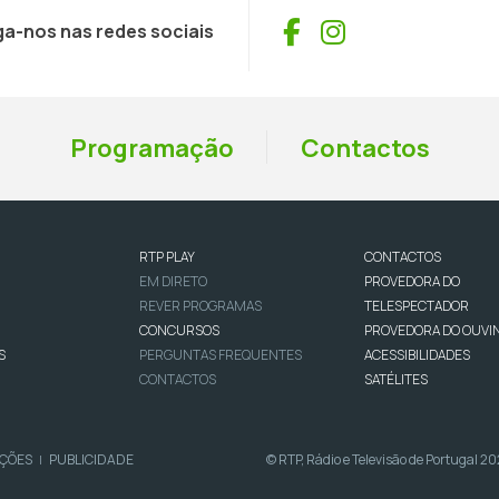
Facebook
Instagram
ga-nos nas redes sociais
Programação
Contactos
RTP PLAY
CONTACTOS
EM DIRETO
PROVEDORA DO
REVER PROGRAMAS
TELESPECTADOR
CONCURSOS
PROVEDORA DO OUVI
S
PERGUNTAS FREQUENTES
ACESSIBILIDADES
CONTACTOS
SATÉLITES
IÇÕES
PUBLICIDADE
© RTP, Rádio e Televisão de Portugal 2
|