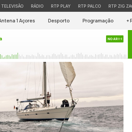
TELEVISÃO
RÁDIO
RTP PLAY
RTP PALCO
RTP ZIG ZA
Antena 1 Açores
Desporto
Programação
+ 
a
NO AR