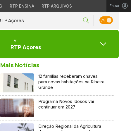
G
RTP ENSINA
RTP ARQUIVOS
Entrar
RTP Açores
TV
RTP Açores
Mais Notícias
12 famílias receberam chaves
para novas habitações na Ribeira
Grande
Programa Novos Idosos vai
continuar em 2027
Direção Regional da Agricultura