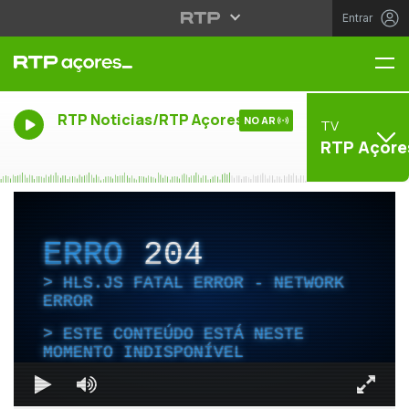
Entrar
Me
RTP Noticias/RTP Açores
NO AR
TV
RTP Açore
ERRO
204
HLS.JS FATAL ERROR - NETWORK
ERROR
ESTE CONTEÚDO ESTÁ NESTE
MOMENTO INDISPONÍVEL