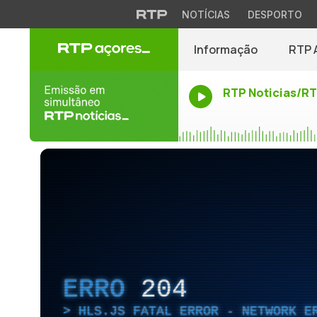
NOTÍCIAS
DESPORTO
Informação
RTP 
RTP Noticias/R
ERRO
204
HLS.JS FATAL ERROR - NETWORK E