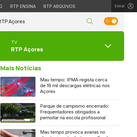
G
RTP ENSINA
RTP ARQUIVOS
Entrar
RTP Açores
TV
RTP Açores
Mais Notícias
Mau tempo: IPMA regista cerca
de 19 mil descargas elétricas nos
Açores
Parque de campismo encerrado:
Frequentadores obrigados a
pernoitar na escola profissional
Mau tempo provoca avarias no