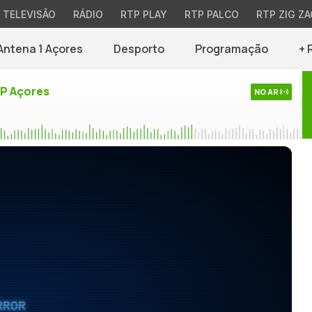
TELEVISÃO
RÁDIO
RTP PLAY
RTP PALCO
RTP ZIG ZA
Antena 1 Açores
Desporto
Programação
+ 
TP Açores
NO AR
RROR