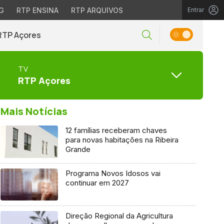
G
RTP ENSINA
RTP ARQUIVOS
Entrar
RTP Açores
TV
RTP Açores
Mais Notícias
12 famílias receberam chaves
para novas habitações na Ribeira
Grande
Programa Novos Idosos vai
continuar em 2027
Direção Regional da Agricultura