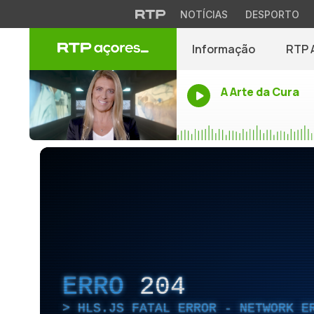
NOTÍCIAS
DESPORTO
Informação
RTP 
A Arte da Cura
ERRO
204
HLS.JS FATAL ERROR - NETWORK E