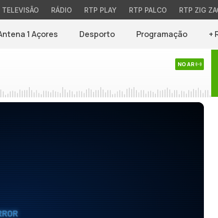
TELEVISÃO
RÁDIO
RTP PLAY
RTP PALCO
RTP ZIG ZA
Antena 1 Açores
Desporto
Programação
+ 
NO AR
RROR