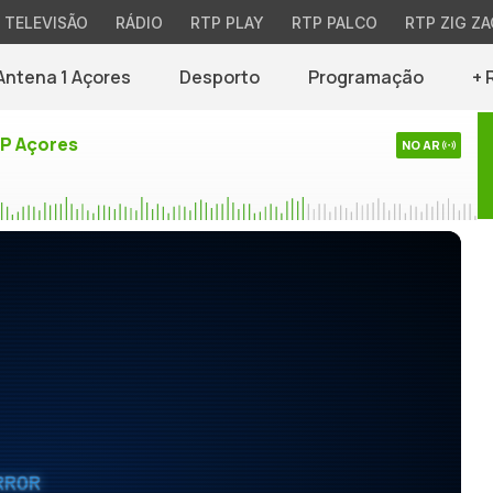
TELEVISÃO
RÁDIO
RTP PLAY
RTP PALCO
RTP ZIG ZA
Antena 1 Açores
Desporto
Programação
+ 
TP Açores
NO AR
RROR