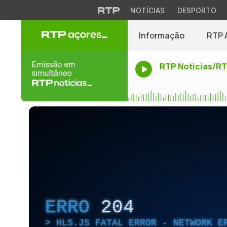
NOTÍCIAS
DESPORTO
Informação
RTP 
RTP Noticias/R
ERRO
204
HLS.JS FATAL ERROR - NETWORK E