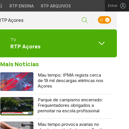
G
RTP ENSINA
RTP ARQUIVOS
Entrar
RTP Açores
TV
RTP Açores
Mais Notícias
Mau tempo: IPMA regista cerca
de 19 mil descargas elétricas nos
Açores
Parque de campismo encerrado:
Frequentadores obrigados a
pernoitar na escola profissional
Mau tempo provoca avarias no