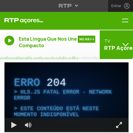
Entrar
Me
Esta Língua Que Nos Une -
NO AR
TV
Compacto
RTP Açore
ERRO
204
HLS.JS FATAL ERROR - NETWORK
ERROR
ESTE CONTEÚDO ESTÁ NESTE
MOMENTO INDISPONÍVEL