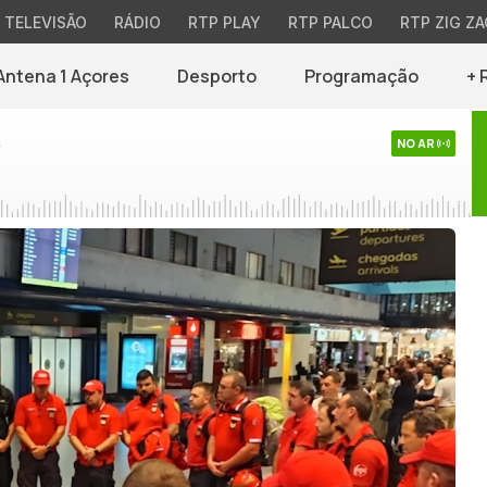
TELEVISÃO
RÁDIO
RTP PLAY
RTP PALCO
RTP ZIG ZA
Antena 1 Açores
Desporto
Programação
+ 
s
NO AR