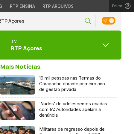
G
RTP ENSINA
RTP ARQUIVOS
Entrar
RTP Açores
TV
RTP Açores
Mais Notícias
19 mil pessoas nas Termas do
Carapacho durante primeiro ano
de gestão privada
‘Nudes’ de adolescentes criadas
com IA: Autoridades apelam à
denúncia
Militares de regresso depois de