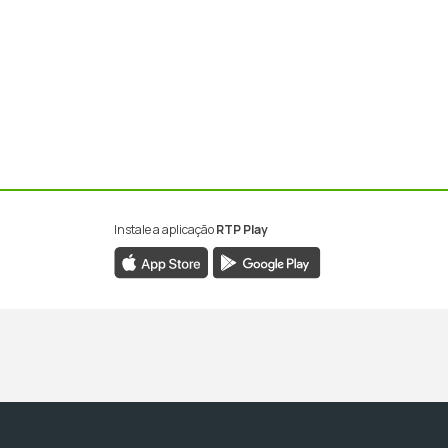
Instale a aplicação
RTP Play