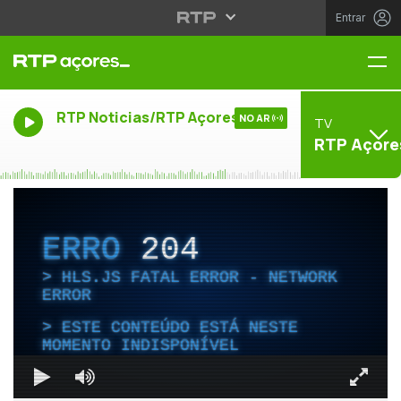
Entrar
Me
RTP Noticias/RTP Açores
NO AR
TV
RTP Açore
ERRO
204
HLS.JS FATAL ERROR - NETWORK
ERROR
ESTE CONTEÚDO ESTÁ NESTE
MOMENTO INDISPONÍVEL