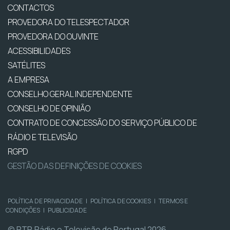
CONTACTOS
PROVEDORA DO TELESPECTADOR
PROVEDORA DO OUVINTE
ACESSIBILIDADES
SATÉLITES
A EMPRESA
CONSELHO GERAL INDEPENDENTE
CONSELHO DE OPINIÃO
CONTRATO DE CONCESSÃO DO SERVIÇO PÚBLICO DE
RÁDIO E TELEVISÃO
RGPD
GESTÃO DAS DEFINIÇÕES DE COOKIES
POLÍTICA DE PRIVACIDADE
|
POLÍTICA DE COOKIES
|
TERMOS E
CONDIÇÕES
|
PUBLICIDADE
© RTP, Rádio e Televisão de Portugal 2026