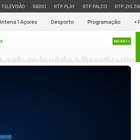
TELEVISÃO
RÁDIO
RTP PLAY
RTP PALCO
RTP ZIG ZA
Antena 1 Açores
Desporto
Programação
+ 
es
NO AR
RROR