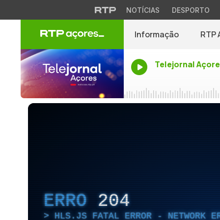
NOTÍCIAS
DESPORTO
Informação
RTP 
Telejornal Açor
ERRO
204
HLS.JS FATAL ERROR - NETWORK E