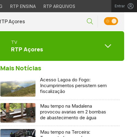
G
RTP ENSINA
RTP ARQUIVOS
Entrar
RTP Açores
TV
RTP Açores
Mais Notícias
Acesso Lagoa do Fogo:
Incumprimentos persistem sem
fiscalização
Mau tempo na Madalena
provocou avarias em 2 bombas
de abastecimento de água
Mau tempo na Terceira: