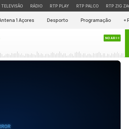
TELEVISÃO
RÁDIO
RTP PLAY
RTP PALCO
RTP ZIG ZA
Antena 1 Açores
Desporto
Programação
+ 
s
NO AR
RROR