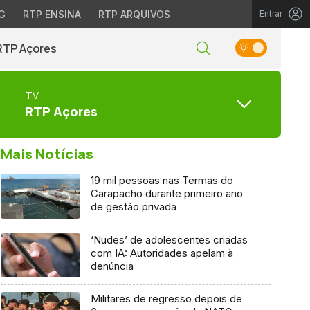
G
RTP ENSINA
RTP ARQUIVOS
Entrar
RTP Açores
TV
RTP Açores
Mais Notícias
19 mil pessoas nas Termas do
Carapacho durante primeiro ano
de gestão privada
‘Nudes’ de adolescentes criadas
com IA: Autoridades apelam à
denúncia
Militares de regresso depois de