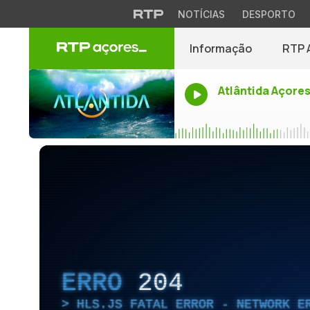
NOTÍCIAS
DESPORTO
Informação
RTP 
Atlântida Açore
ERRO
204
HLS.JS FATAL ERROR - NETWORK E