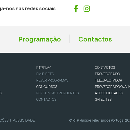
Facebook
Instagram
ga-nos nas redes sociais
Programação
Contactos
RTP PLAY
CONTACTOS
EM DIRETO
PROVEDORA DO
REVER PROGRAMAS
TELESPECTADOR
CONCURSOS
PROVEDORA DO OUVI
S
PERGUNTAS FREQUENTES
ACESSIBILIDADES
CONTACTOS
SATÉLITES
IÇÕES
PUBLICIDADE
© RTP, Rádio e Televisão de Portugal 2
|