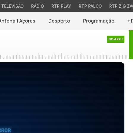
TELEVISÃO
RÁDIO
RTP PLAY
RTP PALCO
RTP ZIG ZA
Antena 1 Açores
Desporto
Programação
+ 
NO AR
RROR