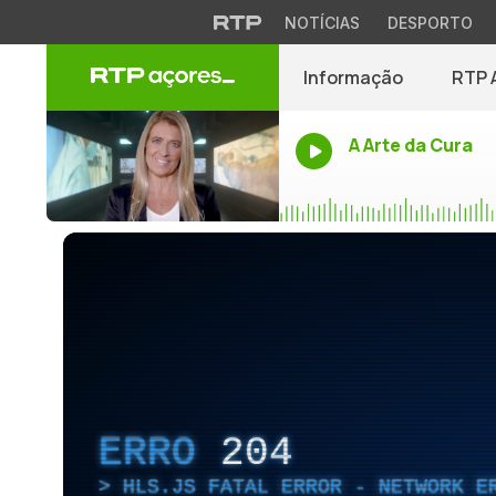
NOTÍCIAS
DESPORTO
Informação
RTP 
A Arte da Cura
ERRO
204
HLS.JS FATAL ERROR - NETWORK E