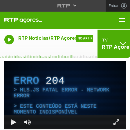
Entrar
Me
RTP Noticias/RTP Açores
NO AR
TV
RTP Açore
ERRO
204
HLS.JS FATAL ERROR - NETWORK
ERROR
ESTE CONTEÚDO ESTÁ NESTE
MOMENTO INDISPONÍVEL