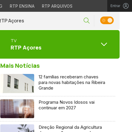
G
RTP ENSINA
RTP ARQUIVOS
Entrar
RTP Açores
TV
RTP Açores
Mais Notícias
12 famílias receberam chaves
para novas habitações na Ribeira
Grande
Programa Novos Idosos vai
continuar em 2027
Direção Regional da Agricultura