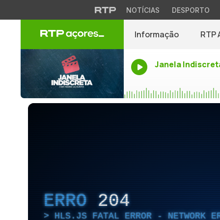
NOTÍCIAS
DESPORTO
Informação
RTP 
Janela Indiscret
ERRO
204
HLS.JS FATAL ERROR - NETWORK E