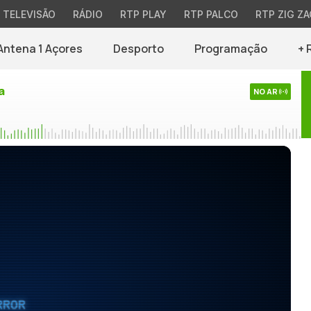
TELEVISÃO
RÁDIO
RTP PLAY
RTP PALCO
RTP ZIG ZA
Antena 1 Açores
Desporto
Programação
+ 
a
NO AR
RROR