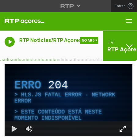
Entrar
Me
RTP Noticias/RTP Açores
NO AR
TV
RTP Açore
ERRO
204
HLS.JS FATAL ERROR - NETWORK
ERROR
ESTE CONTEÚDO ESTÁ NESTE
MOMENTO INDISPONÍVEL