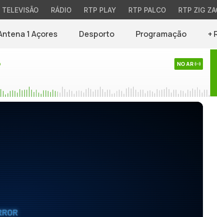
TELEVISÃO
RÁDIO
RTP PLAY
RTP PALCO
RTP ZIG ZA
Antena 1 Açores
Desporto
Programação
+ 
o
NO AR
RROR