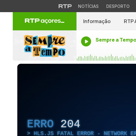
NOTÍCIAS
DESPORTO
Informação
RTP 
Sempre a Temp
ERRO
204
HLS.JS FATAL ERROR - NETWORK E