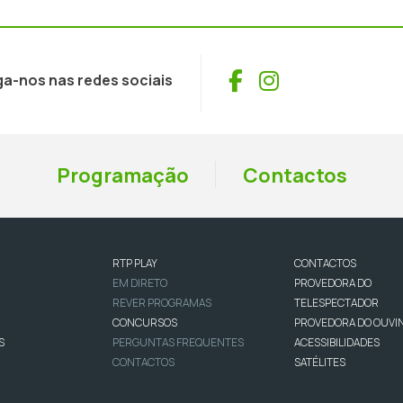
Facebook
Instagram
ga-nos nas redes sociais
Programação
Contactos
RTP PLAY
CONTACTOS
EM DIRETO
PROVEDORA DO
REVER PROGRAMAS
TELESPECTADOR
CONCURSOS
PROVEDORA DO OUVI
S
PERGUNTAS FREQUENTES
ACESSIBILIDADES
CONTACTOS
SATÉLITES