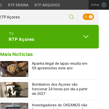
G
RTP ENSINA
RTP ARQUIVOS
Entrar
RTP Açores
TV
RTP Açores
Mais Notícias
Apanha ilegal de lapas resulta em
59 apreensões este ano
Bombeiros dos Açores vão
funcionar 24 horas por dia a partir
de 2027
Investigadores do OKEANOS não