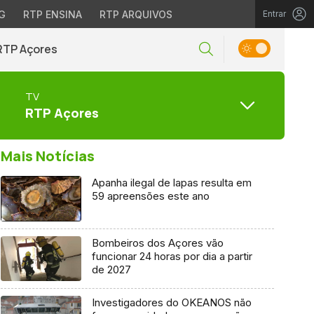
G
RTP ENSINA
RTP ARQUIVOS
Entrar
RTP Açores
TV
RTP Açores
Mais Notícias
Apanha ilegal de lapas resulta em
59 apreensões este ano
Bombeiros dos Açores vão
funcionar 24 horas por dia a partir
de 2027
Investigadores do OKEANOS não