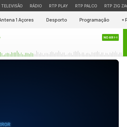
TELEVISÃO
RÁDIO
RTP PLAY
RTP PALCO
RTP ZIG ZA
Antena 1 Açores
Desporto
Programação
+ 
o
NO AR
RROR