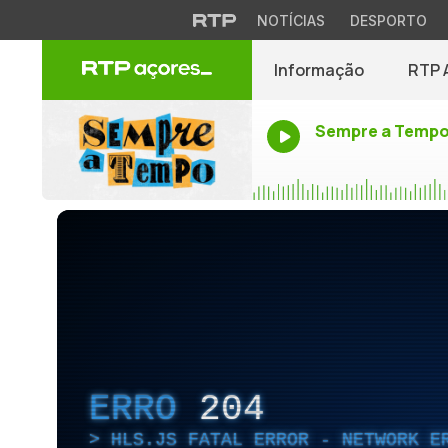
NOTÍCIAS
DESPORTO
Informação
RTP 
Sempre a Temp
ERRO
204
HLS.JS FATAL ERROR - NETWORK E