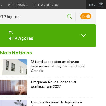
G
RTP ENSINA
RTP ARQUIVOS
Entrar
RTP Açores
TV
RTP Açores
Mais Notícias
12 famílias receberam chaves
para novas habitações na Ribeira
Grande
Programa Novos Idosos vai
continuar em 2027
Direção Regional da Agricultura