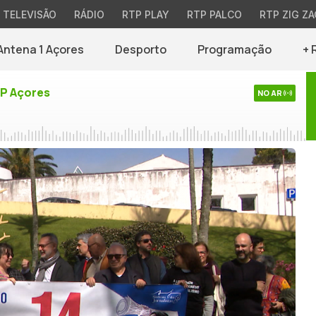
TELEVISÃO
RÁDIO
RTP PLAY
RTP PALCO
RTP ZIG ZA
Antena 1 Açores
Desporto
Programação
+ 
TP Açores
NO AR