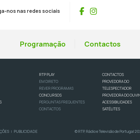
Facebook
Instagram
ga-nos nas redes sociais
Programação
Contactos
RTP PLAY
CONTACTOS
EM DIRETO
PROVEDORA DO
REVER PROGRAMAS
TELESPECTADOR
CONCURSOS
PROVEDORA DO OUVI
S
PERGUNTAS FREQUENTES
ACESSIBILIDADES
CONTACTOS
SATÉLITES
IÇÕES
PUBLICIDADE
© RTP, Rádio e Televisão de Portugal 2
|